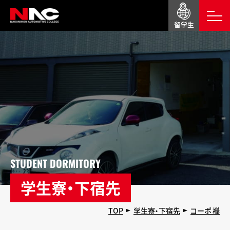
留学生
STUDENT DORMITORY
学生寮・下宿先
TOP
学生寮・下宿先
コーポ 襷