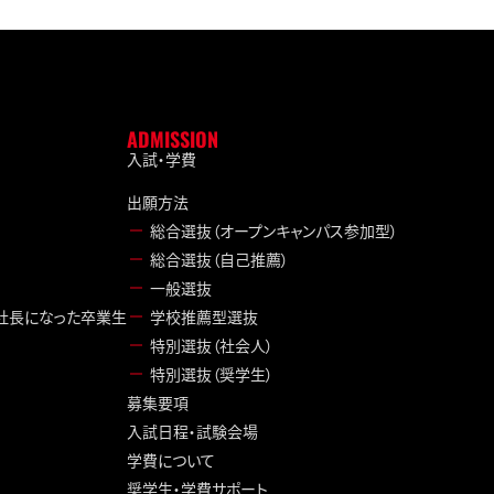
ADMISSION
入試・学費
出願方法
総合選抜（オープンキャンパス参加型）
総合選抜（自己推薦）
一般選抜
／社長になった卒業生
学校推薦型選抜
特別選抜（社会人）
特別選抜（奨学生）
募集要項
入試日程・試験会場
学費について
奨学生・学費サポート