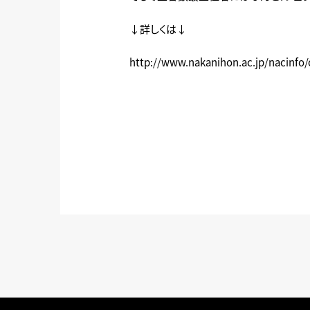
↓詳しくは↓
http://www.nakanihon.ac.jp/nacinfo