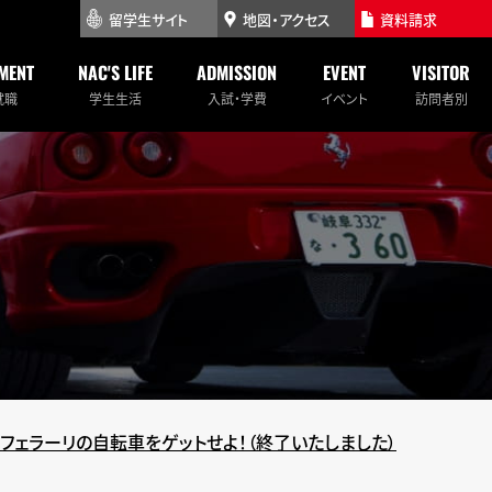
留学生サイト
地図・アクセス
資料請求
MENT
NAC'S LIFE
ADMISSION
EVENT
VISITOR
就職
学生生活
入試・学費
イベント
訪問者別
フェラーリの自転車をゲットせよ！（終了いたしました）