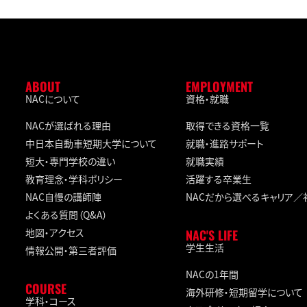
ABOUT
EMPLOYMENT
NACについて
資格・就職
NACが選ばれる理由
取得できる資格一覧
中日本自動車短期大学について
就職・進路サポート
短大・専門学校の違い
就職実績
教育理念・学科ポリシー
活躍する卒業生
NAC自慢の講師陣
NACだから選べるキャリア
よくある質問（Q&A）
地図・アクセス
NAC'S LIFE
学生生活
情報公開・第三者評価
NACの1年間
COURSE
海外研修・短期留学について
学科・コース