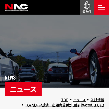
留学生
NEWS
ニュース
TOP
ニュース
入試情報
３月期入学試験 出願書受付が開始(締め切りました)