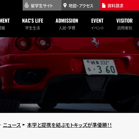
留学生サイト
地図・アクセス
資料請求
MENT
NAC'S LIFE
ADMISSION
EVENT
VISITOR
就職
学生生活
入試・学費
イベント
訪問者別
ニュース
本学と提携を結ぶモトキッズが準優勝！！