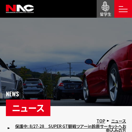
留学生
NEWS
ニュース
TOP
ニュース
保護中: 8/27-28 SUPER GT観戦ツアーin鈴鹿サーキットへお
申込みの方