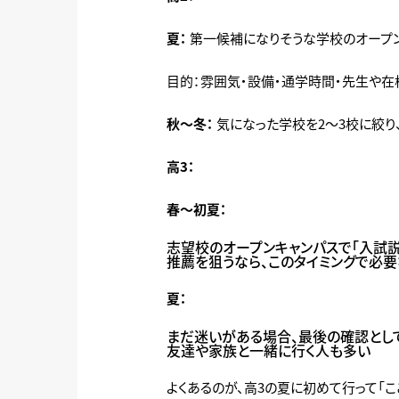
夏：
第一候補になりそうな学校のオープン
目的：雰囲気・設備・通学時間・先生や在
秋～冬：
気になった学校を2～3校に絞り
高3：
春～初夏：
志望校のオープンキャンパスで「入試
推薦を狙うなら、このタイミングで必
夏：
まだ迷いがある場合、最後の確認とし
友達や家族と一緒に行く人も多い
よくあるのが、高3の夏に初めて行って「