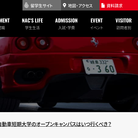
留学生サイト
地図・アクセス
資料請求
MENT
NAC'S LIFE
ADMISSION
EVENT
VISITOR
就職
学生生活
入試・学費
イベント
訪問者別
自動車短期大学のオープンキャンパスはいつ行くべき？